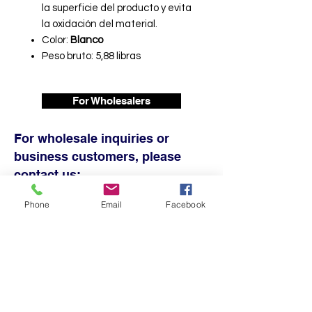
la superficie del producto y evita
la oxidación del material.
Color:
Blanco
Peso bruto: 5,88 libras
For Wholesalers
For wholesale inquiries or
business customers, please
contact us:
Phone
Email
Facebook
sales@fervilgroup.com
(445) 212-2363
Dallas - Centro de distribución